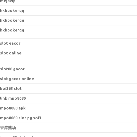
mejavip
hkbpokerqq
hkbpokerqq
hkbpokerqq
slot gacor
slot online
s
lot88 gacor
slot gacor online
koi365 slot
link mpo8080
mpo8080 apk
mpo8080 slot pg soft
香港赌场