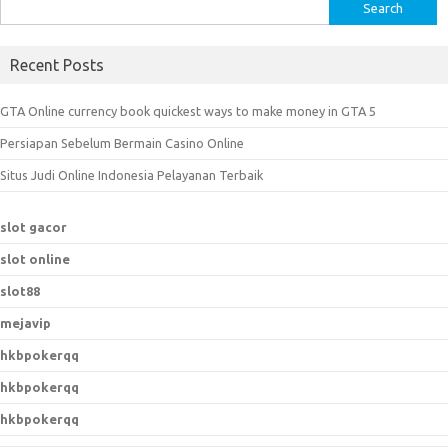
S
e
a
Recent Posts
r
c
GTA Online currency book quickest ways to make money in GTA 5
h
Persiapan Sebelum Bermain Casino Online
f
o
Situs Judi Online Indonesia Pelayanan Terbaik
r
:
slot gacor
slot online
slot88
mejavip
hkbpokerqq
hkbpokerqq
hkbpokerqq