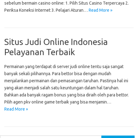
sebelum bermain casino online: 1. Pilih Situs Casino Terpercaya 2.
Periksa Koneksi Internet 3. Pelajari Aturan…
Read More »
Situs Judi Online Indonesia
Pelayanan Terbaik
Permainan yang terdapat di server judi online tentu saja sangat
banyak sekali pilihannya. Para bettor bisa dengan mudah
menjalankan permainan dan pemasangan taruhan. Pastinya hal ini
yang akan menjadi salah satu keuntungan dalam hal taruhan.
Bahkan ada banyak ragam bonus yang bisa diraih oleh para bettor.
Pilih agen pkv online game terbaik yang bisa menjamin…
Read More »