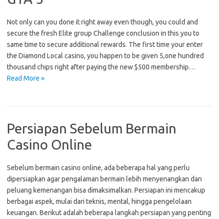
Not only can you done it right away even though, you could and
secure the fresh Elite group Challenge conclusion in this you to
same time to secure additional rewards. The first time your enter
the Diamond Local casino, you happen to be given 5,one hundred
thousand chips right after paying the new $500 membership…
Read More »
Persiapan Sebelum Bermain
Casino Online
Sebelum bermain casino online, ada beberapa hal yang perlu
dipersiapkan agar pengalaman bermain lebih menyenangkan dan
peluang kemenangan bisa dimaksimalkan. Persiapan ini mencakup
berbagai aspek, mulai dari teknis, mental, hingga pengelolaan
keuangan. Berikut adalah beberapa langkah persiapan yang penting