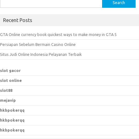
S
e
a
Recent Posts
r
c
GTA Online currency book quickest ways to make money in GTA 5
h
Persiapan Sebelum Bermain Casino Online
f
o
Situs Judi Online Indonesia Pelayanan Terbaik
r
:
slot gacor
slot online
slot88
mejavip
hkbpokerqq
hkbpokerqq
hkbpokerqq