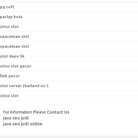
pg soft
parlay bola
situs slot
spaceman slot
spaceman slot
slot depo 5k
situs slot gacor
link gacor
slot server thailand no 1
situs slot
For Information Please
Contact Us
jasa seo judi
jasa seo judi online