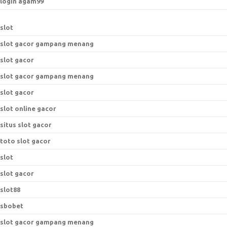
login agam99
slot
slot gacor gampang menang
slot gacor
slot gacor gampang menang
slot gacor
slot online gacor
situs slot gacor
toto slot gacor
slot
slot gacor
slot88
sbobet
slot gacor gampang menang