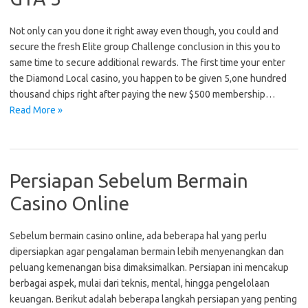
Not only can you done it right away even though, you could and
secure the fresh Elite group Challenge conclusion in this you to
same time to secure additional rewards. The first time your enter
the Diamond Local casino, you happen to be given 5,one hundred
thousand chips right after paying the new $500 membership…
Read More »
Persiapan Sebelum Bermain
Casino Online
Sebelum bermain casino online, ada beberapa hal yang perlu
dipersiapkan agar pengalaman bermain lebih menyenangkan dan
peluang kemenangan bisa dimaksimalkan. Persiapan ini mencakup
berbagai aspek, mulai dari teknis, mental, hingga pengelolaan
keuangan. Berikut adalah beberapa langkah persiapan yang penting