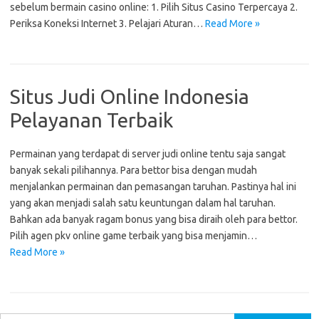
sebelum bermain casino online: 1. Pilih Situs Casino Terpercaya 2.
Periksa Koneksi Internet 3. Pelajari Aturan…
Read More »
Situs Judi Online Indonesia
Pelayanan Terbaik
Permainan yang terdapat di server judi online tentu saja sangat
banyak sekali pilihannya. Para bettor bisa dengan mudah
menjalankan permainan dan pemasangan taruhan. Pastinya hal ini
yang akan menjadi salah satu keuntungan dalam hal taruhan.
Bahkan ada banyak ragam bonus yang bisa diraih oleh para bettor.
Pilih agen pkv online game terbaik yang bisa menjamin…
Read More »