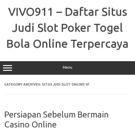
Skip
to
VIVO911 – Daftar Situs
content
Judi Slot Poker Togel
Bola Online Terpercaya
Menu
CATEGORY ARCHIVES:
SITUS JUDI SLOT ONLINE 67
Persiapan Sebelum Bermain
Casino Online