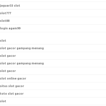
jaguar33 slot
slot777
slot88
login agam99
slot
slot gacor gampang menang
slot gacor
slot gacor gampang menang
slot gacor
slot online gacor
situs slot gacor
toto slot gacor
slot