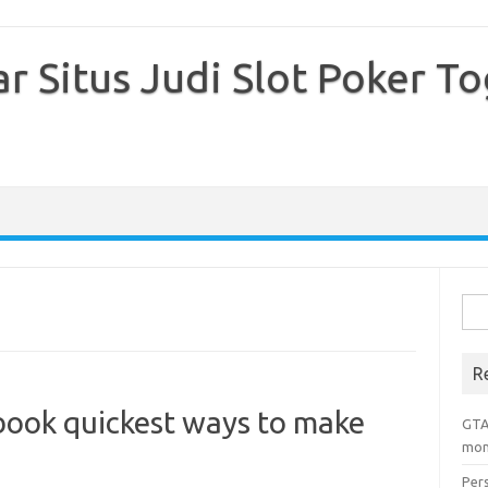
r Situs Judi Slot Poker To
Sea
for:
R
book quickest ways to make
GTA
mon
Per