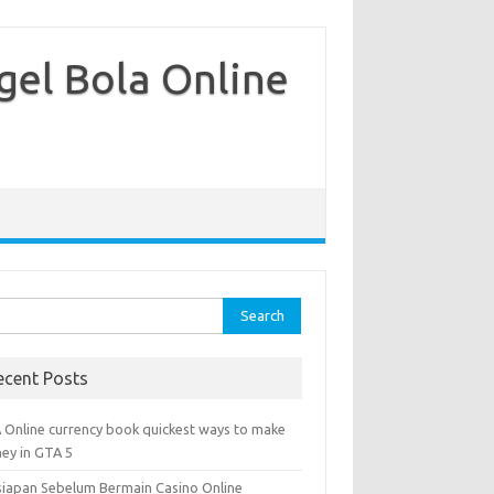
gel Bola Online
rch
ecent Posts
 Online currency book quickest ways to make
ey in GTA 5
siapan Sebelum Bermain Casino Online