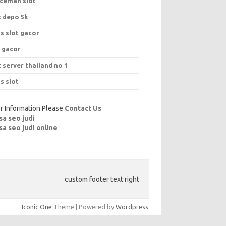
ceman slot
t depo 5k
us slot gacor
k gacor
t server thailand no 1
us slot
r Information Please
Contact Us
sa seo judi
sa seo judi online
custom footer text right
Iconic One
Theme | Powered by
Wordpress