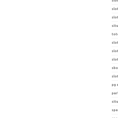
slo
slo
slo
sit
tot
slo
slo
slo
sbo
slo
pg 
par
sit
spa