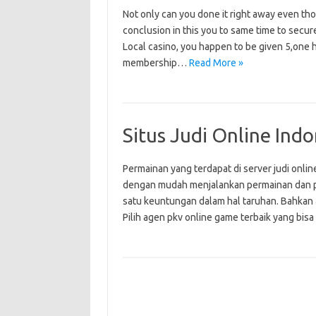
Not only can you done it right away even th
conclusion in this you to same time to secur
Local casino, you happen to be given 5,one 
membership…
Read More »
Situs Judi Online Ind
Permainan yang terdapat di server judi online
dengan mudah menjalankan permainan dan pe
satu keuntungan dalam hal taruhan. Bahkan a
Pilih agen pkv online game terbaik yang bi