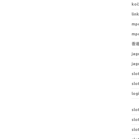
koi
lin
mpo
mpo
香
jag
jag
slo
slo
log
slo
slo
slo