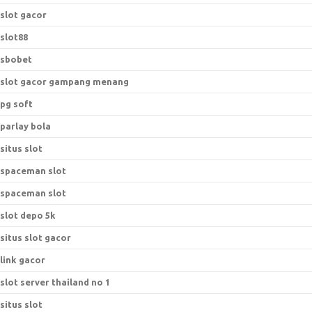
slot gacor
slot88
sbobet
slot gacor gampang menang
pg soft
parlay bola
situs slot
spaceman slot
spaceman slot
slot depo 5k
situs slot gacor
link gacor
slot server thailand no 1
situs slot