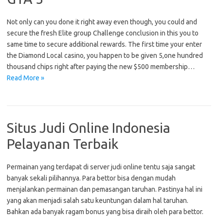
Not only can you done it right away even though, you could and
secure the fresh Elite group Challenge conclusion in this you to
same time to secure additional rewards. The first time your enter
the Diamond Local casino, you happen to be given 5,one hundred
thousand chips right after paying the new $500 membership…
Read More »
Situs Judi Online Indonesia
Pelayanan Terbaik
Permainan yang terdapat di server judi online tentu saja sangat
banyak sekali pilihannya. Para bettor bisa dengan mudah
menjalankan permainan dan pemasangan taruhan. Pastinya hal ini
yang akan menjadi salah satu keuntungan dalam hal taruhan.
Bahkan ada banyak ragam bonus yang bisa diraih oleh para bettor.