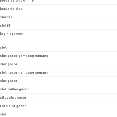
jaguar33 slot online
jaguar33 slot
slot777
slot88
login agam99
slot
slot gacor gampang menang
slot gacor
slot gacor gampang menang
slot gacor
slot online gacor
situs slot gacor
toto slot gacor
slot