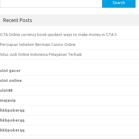
S
e
a
Recent Posts
r
c
GTA Online currency book quickest ways to make money in GTA 5
h
Persiapan Sebelum Bermain Casino Online
f
o
Situs Judi Online Indonesia Pelayanan Terbaik
r
:
slot gacor
slot online
slot88
mejavip
hkbpokerqq
hkbpokerqq
hkbpokerqq