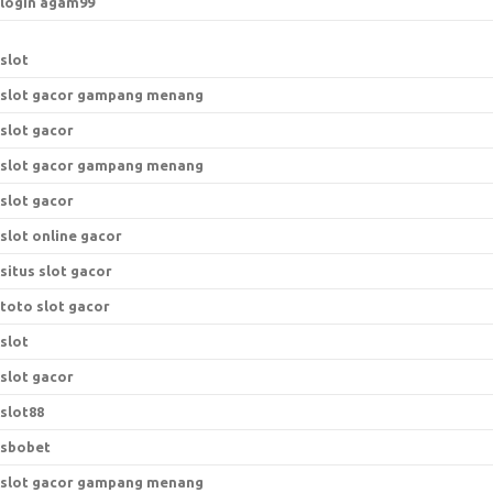
login agam99
slot
slot gacor gampang menang
slot gacor
slot gacor gampang menang
slot gacor
slot online gacor
situs slot gacor
toto slot gacor
slot
slot gacor
slot88
sbobet
slot gacor gampang menang