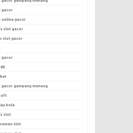
t gacor gampang menang
t gacor
t online gacor
us slot gacor
o slot gacor
t
t gacor
t88
bet
t gacor gampang menang
soft
lay bola
us slot
ceman slot