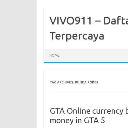
Skip
to
content
VIVO911 – Dafta
Terpercaya
HOME
TAG ARCHIVES:
BUNDA POKER
GTA Online currency 
money in GTA 5