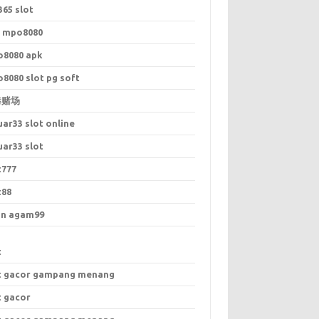
365 slot
k mpo8080
8080 apk
8080 slot pg soft
港赌场
uar33 slot online
uar33 slot
t777
t88
in agam99
t
t gacor gampang menang
t gacor