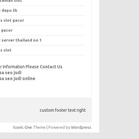
ceman slot
t depo 5k
us slot gacor
k gacor
t server thailand no 1
us slot
r Information Please
Contact Us
sa seo judi
sa seo judi online
custom footer text right
Iconic One
Theme | Powered by
Wordpress