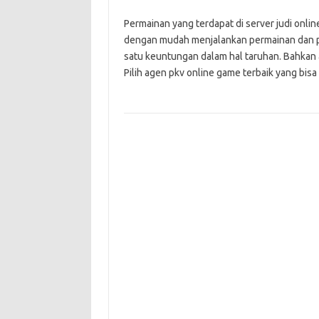
Permainan yang terdapat di server judi online
dengan mudah menjalankan permainan dan pe
satu keuntungan dalam hal taruhan. Bahkan a
Pilih agen pkv online game terbaik yang bi