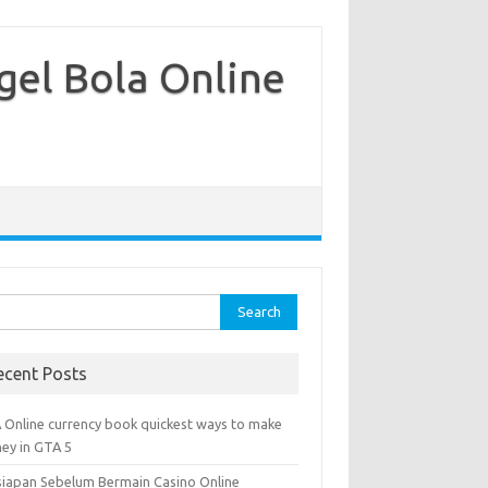
gel Bola Online
rch
ecent Posts
 Online currency book quickest ways to make
ey in GTA 5
siapan Sebelum Bermain Casino Online