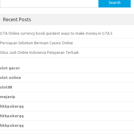
S
e
a
Recent Posts
r
c
GTA Online currency book quickest ways to make money in GTA 5
h
Persiapan Sebelum Bermain Casino Online
f
o
Situs Judi Online Indonesia Pelayanan Terbaik
r
:
slot gacor
slot online
slot88
mejavip
hkbpokerqq
hkbpokerqq
hkbpokerqq