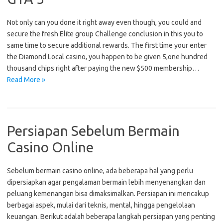
Not only can you done it right away even though, you could and
secure the fresh Elite group Challenge conclusion in this you to
same time to secure additional rewards. The first time your enter
the Diamond Local casino, you happen to be given 5,one hundred
thousand chips right after paying the new $500 membership…
Read More »
Persiapan Sebelum Bermain
Casino Online
Sebelum bermain casino online, ada beberapa hal yang perlu
dipersiapkan agar pengalaman bermain lebih menyenangkan dan
peluang kemenangan bisa dimaksimalkan. Persiapan ini mencakup
berbagai aspek, mulai dari teknis, mental, hingga pengelolaan
keuangan. Berikut adalah beberapa langkah persiapan yang penting