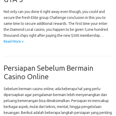
Not only can you done it right away even though, you could and
secure the fresh Elite group Challenge conclusion in this you to
same time to secure additional rewards. The first time your enter
the Diamond Local casino, you happen to be given 5,one hundred
thousand chips right after paying the new $500 membership…
Read More »
Persiapan Sebelum Bermain
Casino Online
Sebelum bermain casino online, ada beberapa hal yang perlu
dipersiapkan agar pengalaman bermain lebih menyenangkan dan
peluang kemenangan bisa dimaksimalkan. Persiapan ini mencakup
berbagai aspek, mulai dari teknis, mental, hingga pengelolaan
keuangan. Berikut adalah beberapa langkah persiapan yang penting