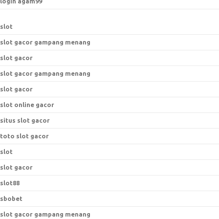
login agam99
slot
slot gacor gampang menang
slot gacor
slot gacor gampang menang
slot gacor
slot online gacor
situs slot gacor
toto slot gacor
slot
slot gacor
slot88
sbobet
slot gacor gampang menang