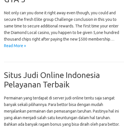
Not only can you done it right away even though, you could and
secure the fresh Elite group Challenge conclusion in this you to
same time to secure additional rewards. The first time your enter
the Diamond Local casino, you happen to be given 5,one hundred
thousand chips right after paying the new $500 membership…
Read More »
Situs Judi Online Indonesia
Pelayanan Terbaik
Permainan yang terdapat di server judi online tentu saja sangat
banyak sekali pilihannya. Para bettor bisa dengan mudah
menjalankan permainan dan pemasangan taruhan. Pastinya hal ini
yang akan menjadi salah satu keuntungan dalam hal taruhan.
Bahkan ada banyak ragam bonus yang bisa diraih oleh para bettor.