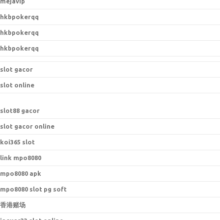
mejavip
hkbpokerqq
hkbpokerqq
hkbpokerqq
slot gacor
slot online
s
lot88 gacor
slot gacor online
koi365 slot
link mpo8080
mpo8080 apk
mpo8080 slot pg soft
香港赌场