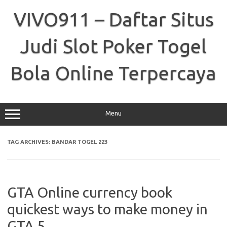
Skip
to
VIVO911 – Daftar Situs
content
Judi Slot Poker Togel
Bola Online Terpercaya
Menu
TAG ARCHIVES:
BANDAR TOGEL 223
GTA Online currency book
quickest ways to make money in
GTA 5