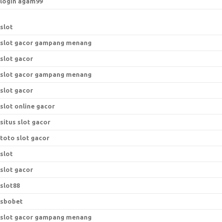
login agam99
slot
slot gacor gampang menang
slot gacor
slot gacor gampang menang
slot gacor
slot online gacor
situs slot gacor
toto slot gacor
slot
slot gacor
slot88
sbobet
slot gacor gampang menang