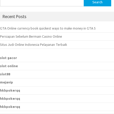
S
e
a
Recent Posts
r
c
GTA Online currency book quickest ways to make money in GTA 5
h
Persiapan Sebelum Bermain Casino Online
f
o
Situs Judi Online Indonesia Pelayanan Terbaik
r
:
slot gacor
slot online
slot88
mejavip
hkbpokerqq
hkbpokerqq
hkbpokerqq