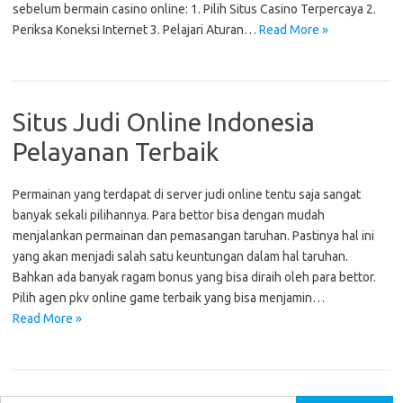
sebelum bermain casino online: 1. Pilih Situs Casino Terpercaya 2.
Periksa Koneksi Internet 3. Pelajari Aturan…
Read More »
Situs Judi Online Indonesia
Pelayanan Terbaik
Permainan yang terdapat di server judi online tentu saja sangat
banyak sekali pilihannya. Para bettor bisa dengan mudah
menjalankan permainan dan pemasangan taruhan. Pastinya hal ini
yang akan menjadi salah satu keuntungan dalam hal taruhan.
Bahkan ada banyak ragam bonus yang bisa diraih oleh para bettor.
Pilih agen pkv online game terbaik yang bisa menjamin…
Read More »