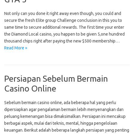
Not only can you done it right away even though, you could and
secure the fresh Elite group Challenge conclusion in this you to
same time to secure additional rewards. The first time your enter
the Diamond Local casino, you happen to be given 5,one hundred
thousand chips right after paying the new $500 membership…
Read More »
Persiapan Sebelum Bermain
Casino Online
Sebelum bermain casino online, ada beberapa hal yang perlu
dipersiapkan agar pengalaman bermain lebih menyenangkan dan
peluang kemenangan bisa dimaksimalkan. Persiapan ini mencakup
berbagai aspek, mulai dari teknis, mental, hingga pengelolaan
keuangan. Berikut adalah beberapa langkah persiapan yang penting