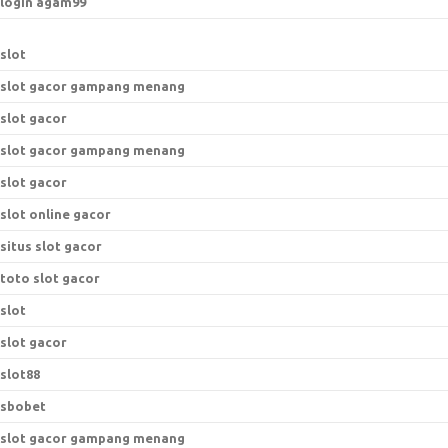
login agam99
slot
slot gacor gampang menang
slot gacor
slot gacor gampang menang
slot gacor
slot online gacor
situs slot gacor
toto slot gacor
slot
slot gacor
slot88
sbobet
slot gacor gampang menang