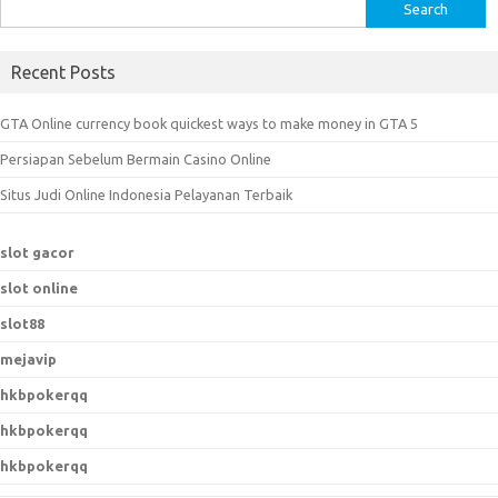
S
e
a
Recent Posts
r
c
GTA Online currency book quickest ways to make money in GTA 5
h
Persiapan Sebelum Bermain Casino Online
f
o
Situs Judi Online Indonesia Pelayanan Terbaik
r
:
slot gacor
slot online
slot88
mejavip
hkbpokerqq
hkbpokerqq
hkbpokerqq