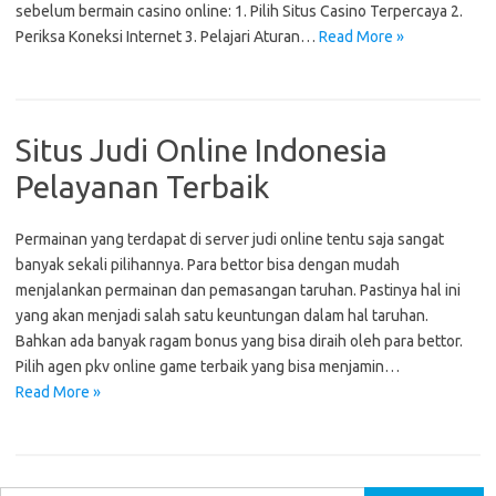
sebelum bermain casino online: 1. Pilih Situs Casino Terpercaya 2.
Periksa Koneksi Internet 3. Pelajari Aturan…
Read More »
Situs Judi Online Indonesia
Pelayanan Terbaik
Permainan yang terdapat di server judi online tentu saja sangat
banyak sekali pilihannya. Para bettor bisa dengan mudah
menjalankan permainan dan pemasangan taruhan. Pastinya hal ini
yang akan menjadi salah satu keuntungan dalam hal taruhan.
Bahkan ada banyak ragam bonus yang bisa diraih oleh para bettor.
Pilih agen pkv online game terbaik yang bisa menjamin…
Read More »