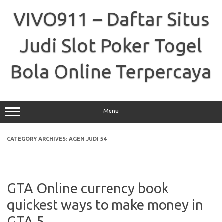
Skip
to
VIVO911 – Daftar Situs
content
Judi Slot Poker Togel
Bola Online Terpercaya
Menu
CATEGORY ARCHIVES:
AGEN JUDI 54
GTA Online currency book
quickest ways to make money in
GTA 5