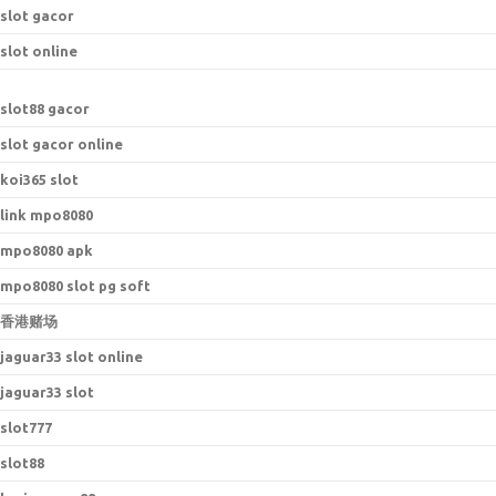
slot gacor
slot online
s
lot88 gacor
slot gacor online
koi365 slot
link mpo8080
mpo8080 apk
mpo8080 slot pg soft
香港赌场
jaguar33 slot online
jaguar33 slot
slot777
slot88