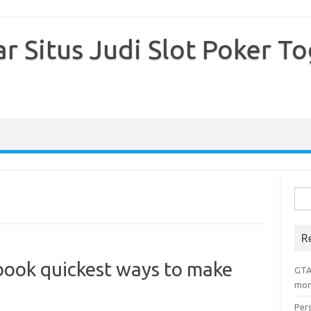
r Situs Judi Slot Poker To
Sea
for:
R
book quickest ways to make
GTA
mon
Per