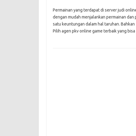
Permainan yang terdapat di server judi online
dengan mudah menjalankan permainan dan pe
satu keuntungan dalam hal taruhan. Bahkan a
Pilih agen pkv online game terbaik yang bi