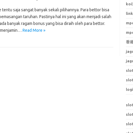
koi
 tentu saja sangat banyak sekali pilihannya. Para bettor bisa
lin
masangan taruhan. Pastinya hal ini yang akan menjadi salah
mpo
da banyak ragam bonus yang bisa diraih oleh para bettor.
sa menjamin…
Read More »
mpo
香
jag
jag
slo
slo
log
slo
slo
slo