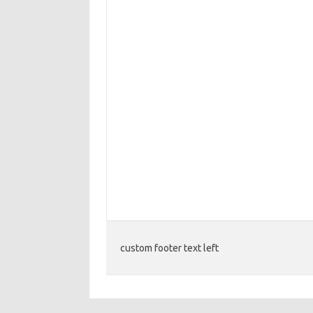
custom footer text left