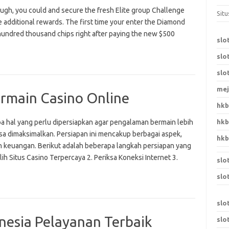
ough, you could and secure the fresh Elite group Challenge
Situ
e additional rewards. The first time your enter the Diamond
hundred thousand chips right after paying the new $500
slo
slo
slo
mej
rmain Casino Online
hk
a hal yang perlu dipersiapkan agar pengalaman bermain lebih
hk
 dimaksimalkan. Persiapan ini mencakup berbagai aspek,
hk
an keuangan. Berikut adalah beberapa langkah persiapan yang
lih Situs Casino Terpercaya 2. Periksa Koneksi Internet 3.
slo
slo
s
lo
onesia Pelayanan Terbaik
slo