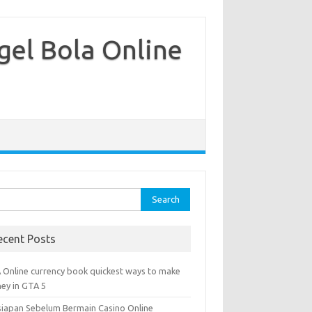
gel Bola Online
rch
ecent Posts
 Online currency book quickest ways to make
ey in GTA 5
siapan Sebelum Bermain Casino Online