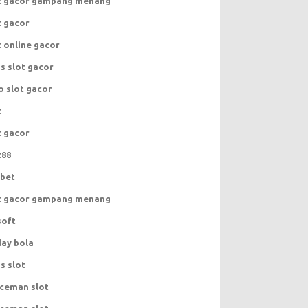
t gacor gampang menang
t gacor
t online gacor
us slot gacor
o slot gacor
t
t gacor
t88
bet
t gacor gampang menang
soft
lay bola
us slot
ceman slot