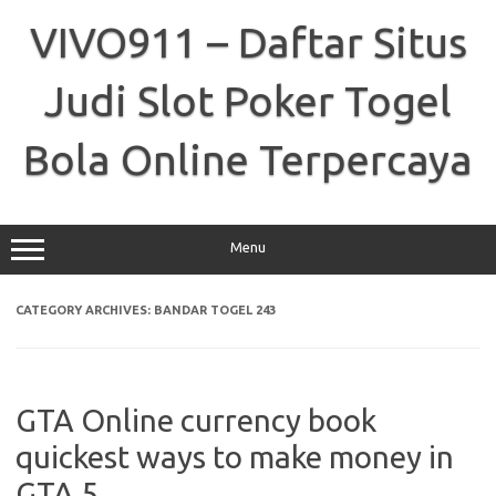
Skip
to
VIVO911 – Daftar Situs
content
Judi Slot Poker Togel
Bola Online Terpercaya
Menu
CATEGORY ARCHIVES:
BANDAR TOGEL 243
GTA Online currency book
quickest ways to make money in
GTA 5