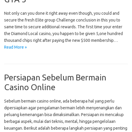
Not only can you done it right away even though, you could and
secure the fresh Elite group Challenge conclusion in this you to
same time to secure additional rewards. The first time your enter
the Diamond Local casino, you happen to be given 5,one hundred
thousand chips right after paying the new $500 membership…
Read More »
Persiapan Sebelum Bermain
Casino Online
Sebelum bermain casino online, ada beberapa hal yang perlu
dipersiapkan agar pengalaman bermain lebih menyenangkan dan
peluang kemenangan bisa dimaksimalkan. Persiapan ini mencakup
berbagai aspek, mulai dari teknis, mental, hingga pengelolaan
keuangan. Berikut adalah beberapa langkah persiapan yang penting