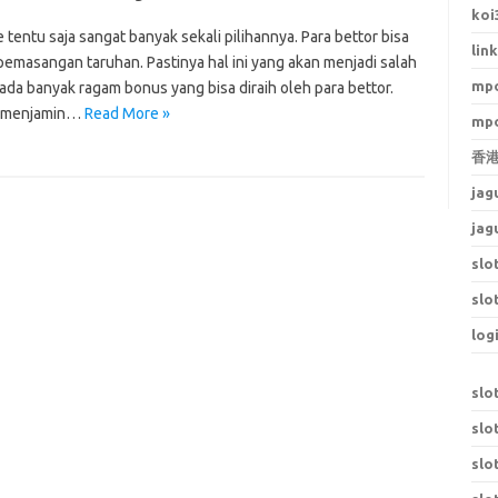
koi
 tentu saja sangat banyak sekali pilihannya. Para bettor bisa
lin
masangan taruhan. Pastinya hal ini yang akan menjadi salah
mpo
da banyak ragam bonus yang bisa diraih oleh para bettor.
sa menjamin…
Read More »
mpo
香
jag
jag
slo
slo
log
slo
slo
slo