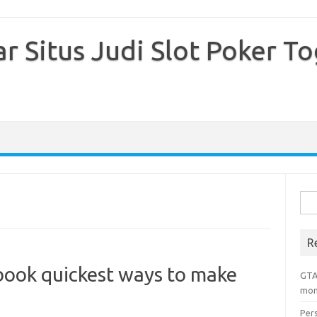
r Situs Judi Slot Poker To
Sea
for:
R
book quickest ways to make
GTA
mon
Per