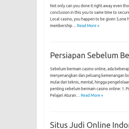
Not only can you done it right away even th
conclusion in this you to same time to secur
Local casino, you happen to be given 5,one 
membership…
Read More »
Persiapan Sebelum Be
Sebelum bermain casino online, ada beberap
menyenangkan dan peluang kemenangan bisa
mulai dari teknis, mental, hingga pengelola
penting sebelum bermain casino online: 1. Pi
Pelajari Aturan…
Read More »
Situs Judi Online Ind