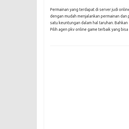
Permainan yang terdapat di server judi online
dengan mudah menjalankan permainan dan pe
satu keuntungan dalam hal taruhan. Bahkan a
Pilih agen pkv online game terbaik yang bi