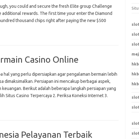
ough, you could and secure the fresh Elite group Challenge
Situ
e additional rewards. The first time your enter the Diamond
hundred thousand chips right after paying the new $500
slo
slo
slo
mej
rmain Casino Online
hk
a hal yang perlu dipersiapkan agar pengalaman bermain lebih
hk
 dimaksimalkan. Persiapan ini mencakup berbagai aspek,
hk
an keuangan. Berikut adalah beberapa langkah persiapan yang
lih Situs Casino Terpercaya 2. Periksa Koneksi Internet 3.
slo
slo
s
lo
onesia Pelayanan Terbaik
slo