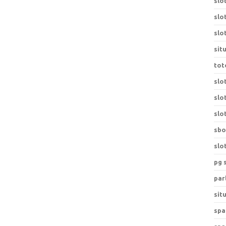
slo
slo
slo
sit
tot
slo
slo
slo
sbo
slo
pg 
par
sit
spa