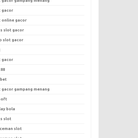
t gacor gampang menang
t gacor
t online gacor
us slot gacor
o slot gacor
t
t gacor
t88
bet
t gacor gampang menang
soft
lay bola
us slot
ceman slot