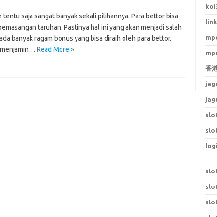
koi
 tentu saja sangat banyak sekali pilihannya. Para bettor bisa
lin
masangan taruhan. Pastinya hal ini yang akan menjadi salah
mpo
da banyak ragam bonus yang bisa diraih oleh para bettor.
sa menjamin…
Read More »
mpo
香
jag
jag
slo
slo
log
slo
slo
slo