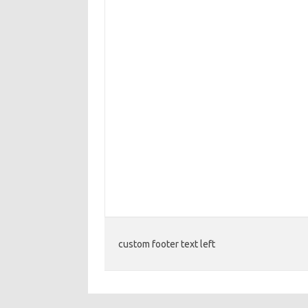
custom footer text left