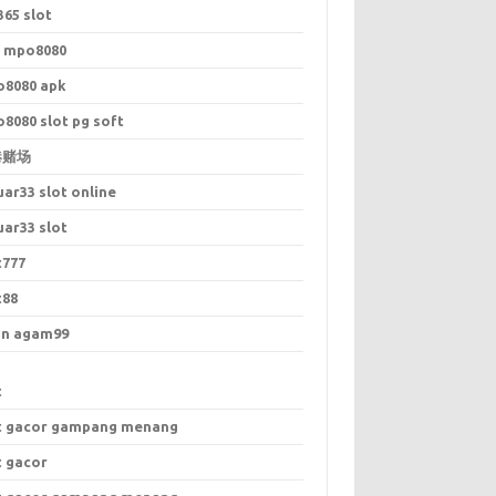
365 slot
k mpo8080
8080 apk
8080 slot pg soft
港赌场
uar33 slot online
uar33 slot
t777
t88
in agam99
t
t gacor gampang menang
t gacor