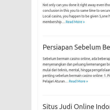
Not only can you done it right away even th
conclusion in this you to same time to secur
Local casino, you happen to be given 5,one 
membership…
Read More »
Persiapan Sebelum Be
Sebelum bermain casino online, ada beberap
menyenangkan dan peluang kemenangan bisa
mulai dari teknis, mental, hingga pengelola
penting sebelum bermain casino online: 1. Pi
Pelajari Aturan…
Read More »
Situs Judi Online Ind