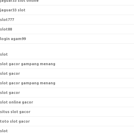
jaguar33 slot online
jaguar33 slot
slot777
slot88
login agam99
slot
slot gacor gampang menang
slot gacor
slot gacor gampang menang
slot gacor
slot online gacor
situs slot gacor
toto slot gacor
slot