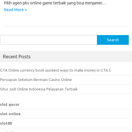
Pilih agen pkv online game terbaik yang bisa menjamin…
Read More »
S
e
a
Recent Posts
r
c
GTA Online currency book quickest ways to make money in GTA 5
h
Persiapan Sebelum Bermain Casino Online
f
o
Situs Judi Online Indonesia Pelayanan Terbaik
r
:
slot gacor
slot online
slot88