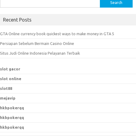
S
e
a
Recent Posts
r
c
GTA Online currency book quickest ways to make money in GTA 5
h
Persiapan Sebelum Bermain Casino Online
f
o
Situs Judi Online Indonesia Pelayanan Terbaik
r
:
slot gacor
slot online
slot88
mejavip
hkbpokerqq
hkbpokerqq
hkbpokerqq