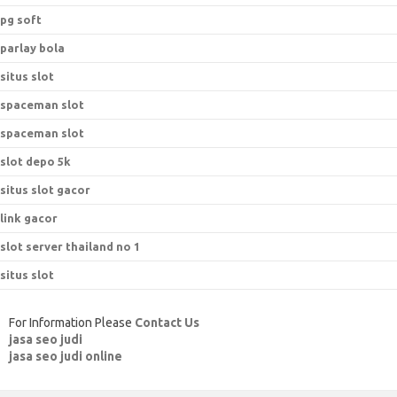
pg soft
parlay bola
situs slot
spaceman slot
spaceman slot
slot depo 5k
situs slot gacor
link gacor
slot server thailand no 1
situs slot
For Information Please
Contact Us
jasa seo judi
jasa seo judi online