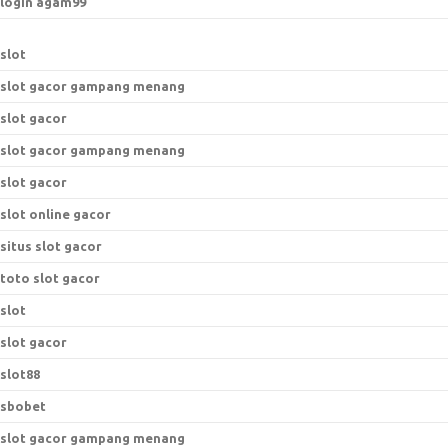
login agam99
slot
slot gacor gampang menang
slot gacor
slot gacor gampang menang
slot gacor
slot online gacor
situs slot gacor
toto slot gacor
slot
slot gacor
slot88
sbobet
slot gacor gampang menang