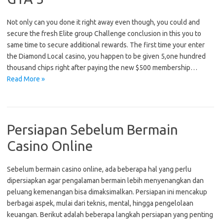
Not only can you done it right away even though, you could and
secure the fresh Elite group Challenge conclusion in this you to
same time to secure additional rewards. The first time your enter
the Diamond Local casino, you happen to be given 5,one hundred
thousand chips right after paying the new $500 membership…
Read More »
Persiapan Sebelum Bermain
Casino Online
Sebelum bermain casino online, ada beberapa hal yang perlu
dipersiapkan agar pengalaman bermain lebih menyenangkan dan
peluang kemenangan bisa dimaksimalkan. Persiapan ini mencakup
berbagai aspek, mulai dari teknis, mental, hingga pengelolaan
keuangan. Berikut adalah beberapa langkah persiapan yang penting