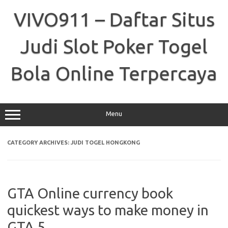
Skip
to
VIVO911 – Daftar Situs
content
Judi Slot Poker Togel
Bola Online Terpercaya
Menu
CATEGORY ARCHIVES:
JUDI TOGEL HONGKONG
GTA Online currency book
quickest ways to make money in
GTA 5