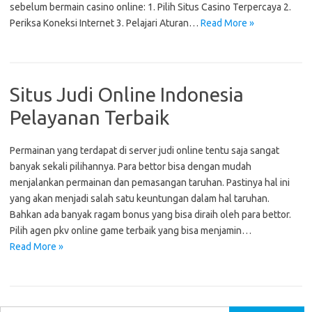
sebelum bermain casino online: 1. Pilih Situs Casino Terpercaya 2.
Periksa Koneksi Internet 3. Pelajari Aturan…
Read More »
Situs Judi Online Indonesia
Pelayanan Terbaik
Permainan yang terdapat di server judi online tentu saja sangat
banyak sekali pilihannya. Para bettor bisa dengan mudah
menjalankan permainan dan pemasangan taruhan. Pastinya hal ini
yang akan menjadi salah satu keuntungan dalam hal taruhan.
Bahkan ada banyak ragam bonus yang bisa diraih oleh para bettor.
Pilih agen pkv online game terbaik yang bisa menjamin…
Read More »