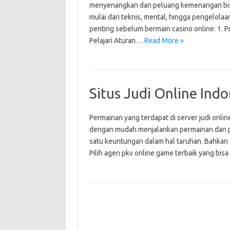
menyenangkan dan peluang kemenangan bisa
mulai dari teknis, mental, hingga pengelola
penting sebelum bermain casino online: 1. Pi
Pelajari Aturan…
Read More »
Situs Judi Online Ind
Permainan yang terdapat di server judi online
dengan mudah menjalankan permainan dan pe
satu keuntungan dalam hal taruhan. Bahkan a
Pilih agen pkv online game terbaik yang bi