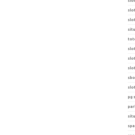
slo
slo
slo
sit
tot
slo
slo
slo
sbo
slo
pg 
par
sit
spa