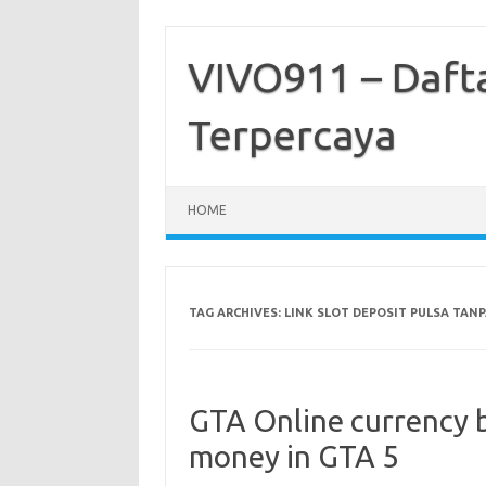
Skip
to
content
VIVO911 – Dafta
Terpercaya
HOME
TAG ARCHIVES:
LINK SLOT DEPOSIT PULSA TA
GTA Online currency 
money in GTA 5