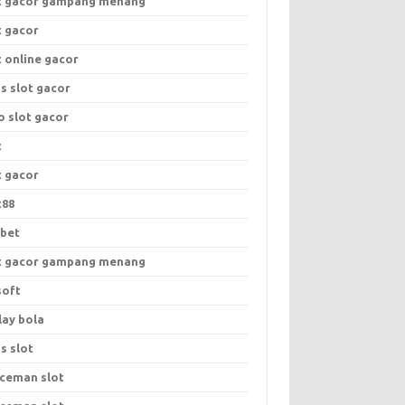
t gacor gampang menang
t gacor
t online gacor
us slot gacor
o slot gacor
t
t gacor
t88
bet
t gacor gampang menang
soft
lay bola
us slot
ceman slot