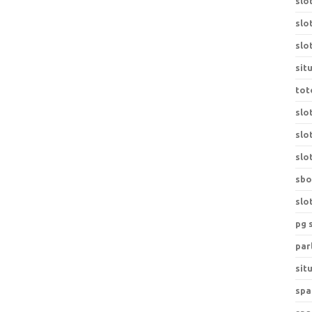
slo
slo
slo
sit
tot
slo
slo
slo
sbo
slo
pg 
par
sit
spa