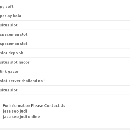
pg soft
parlay bola
situs slot
spaceman slot
spaceman slot
slot depo 5k
situs slot gacor
link gacor
slot server thailand no 1
situs slot
For Information Please
Contact Us
jasa seo judi
jasa seo judi online