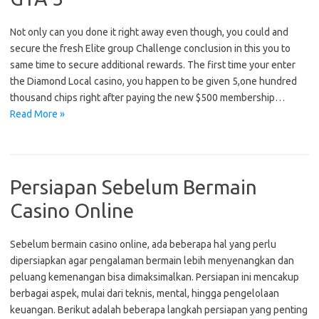
Not only can you done it right away even though, you could and
secure the fresh Elite group Challenge conclusion in this you to
same time to secure additional rewards. The first time your enter
the Diamond Local casino, you happen to be given 5,one hundred
thousand chips right after paying the new $500 membership…
Read More »
Persiapan Sebelum Bermain
Casino Online
Sebelum bermain casino online, ada beberapa hal yang perlu
dipersiapkan agar pengalaman bermain lebih menyenangkan dan
peluang kemenangan bisa dimaksimalkan. Persiapan ini mencakup
berbagai aspek, mulai dari teknis, mental, hingga pengelolaan
keuangan. Berikut adalah beberapa langkah persiapan yang penting