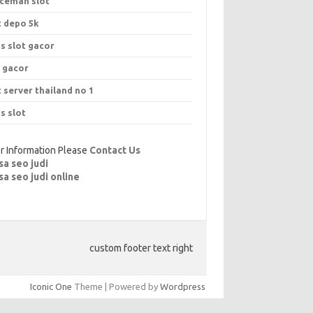
ceman slot
t depo 5k
us slot gacor
k gacor
t server thailand no 1
us slot
r Information Please
Contact Us
sa seo judi
sa seo judi online
custom footer text right
Iconic One
Theme | Powered by
Wordpress