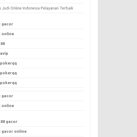
s Judi Online Indonesia Pelayanan Terbaik
t gacor
t online
t88
avip
bpokerqq
bpokerqq
bpokerqq
t gacor
t online
t88 gacor
t gacor online