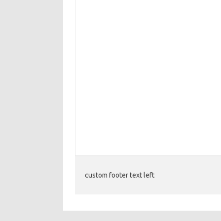
custom footer text left