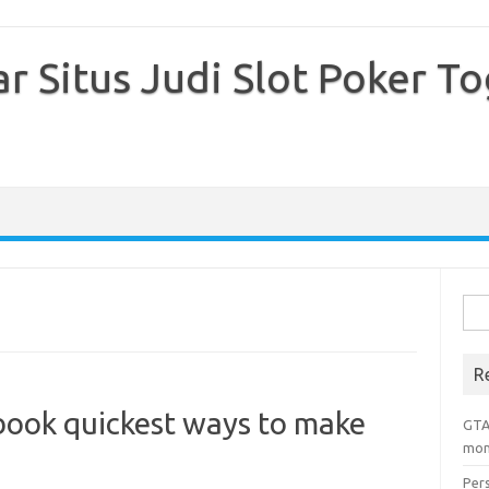
r Situs Judi Slot Poker To
Sea
for:
R
book quickest ways to make
GTA
mon
Per