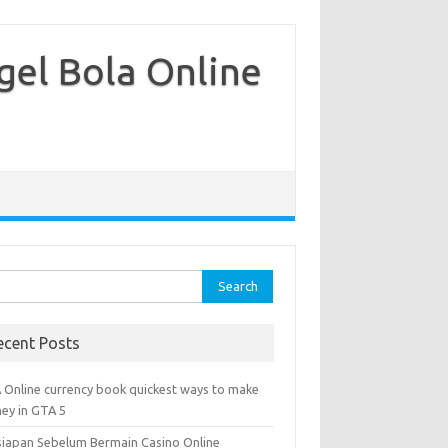
gel Bola Online
rch
ecent Posts
 Online currency book quickest ways to make
ey in GTA 5
siapan Sebelum Bermain Casino Online