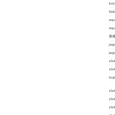
koi
lin
mpo
mpo
香
jag
jag
slo
slo
log
slo
slo
slo