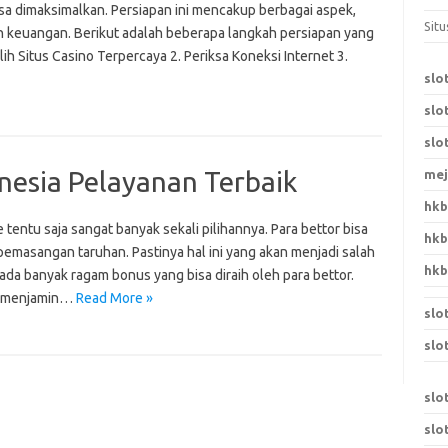
 dimaksimalkan. Persiapan ini mencakup berbagai aspek,
Situ
an keuangan. Berikut adalah beberapa langkah persiapan yang
lih Situs Casino Terpercaya 2. Periksa Koneksi Internet 3.
slo
slo
slo
onesia Pelayanan Terbaik
mej
hk
 tentu saja sangat banyak sekali pilihannya. Para bettor bisa
hk
masangan taruhan. Pastinya hal ini yang akan menjadi salah
hk
da banyak ragam bonus yang bisa diraih oleh para bettor.
sa menjamin…
Read More »
slo
slo
s
lo
slo