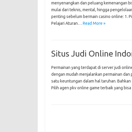
menyenangkan dan peluang kemenangan bisa
mulai dari teknis, mental, hingga pengelola
penting sebelum bermain casino online: 1. Pi
Pelajari Aturan…
Read More »
Situs Judi Online Ind
Permainan yang terdapat di server judi online
dengan mudah menjalankan permainan dan pe
satu keuntungan dalam hal taruhan. Bahkan a
Pilih agen pkv online game terbaik yang bi