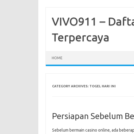
Skip
to
content
VIVO911 – Dafta
Terpercaya
HOME
CATEGORY ARCHIVES:
TOGEL HARI INI
Persiapan Sebelum Be
Sebelum bermain casino online, ada beberap