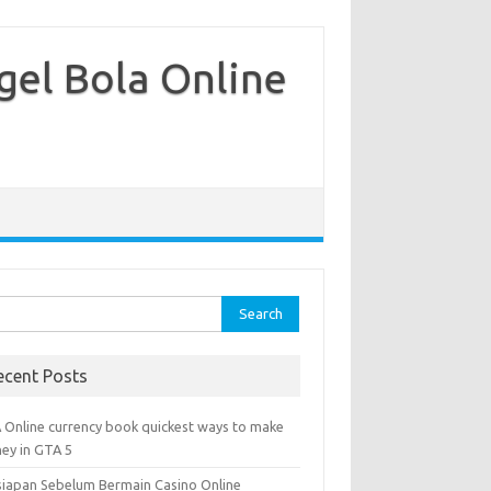
gel Bola Online
rch
ecent Posts
 Online currency book quickest ways to make
ey in GTA 5
siapan Sebelum Bermain Casino Online