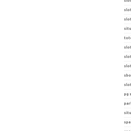
slo
slo
slo
sit
tot
slo
slo
slo
sbo
slo
pg 
par
sit
spa