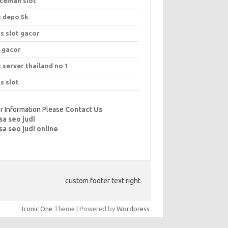
ceman slot
t depo 5k
us slot gacor
k gacor
t server thailand no 1
us slot
r Information Please
Contact Us
sa seo judi
sa seo judi online
custom footer text right
Iconic One
Theme | Powered by
Wordpress