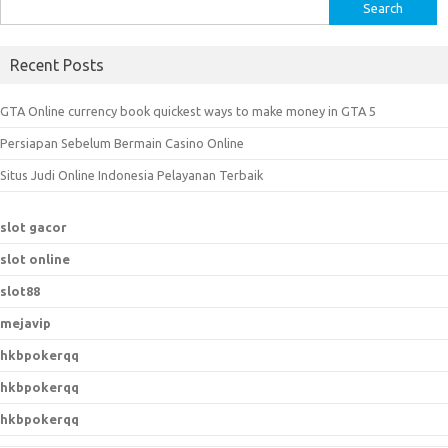
S
e
a
Recent Posts
r
c
GTA Online currency book quickest ways to make money in GTA 5
h
Persiapan Sebelum Bermain Casino Online
f
o
Situs Judi Online Indonesia Pelayanan Terbaik
r
:
slot gacor
slot online
slot88
mejavip
hkbpokerqq
hkbpokerqq
hkbpokerqq