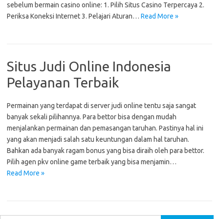
sebelum bermain casino online: 1. Pilih Situs Casino Terpercaya 2.
Periksa Koneksi Internet 3. Pelajari Aturan…
Read More »
Situs Judi Online Indonesia
Pelayanan Terbaik
Permainan yang terdapat di server judi online tentu saja sangat
banyak sekali pilihannya. Para bettor bisa dengan mudah
menjalankan permainan dan pemasangan taruhan. Pastinya hal ini
yang akan menjadi salah satu keuntungan dalam hal taruhan.
Bahkan ada banyak ragam bonus yang bisa diraih oleh para bettor.
Pilih agen pkv online game terbaik yang bisa menjamin…
Read More »