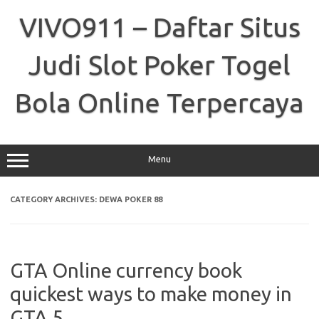
Skip
to
VIVO911 – Daftar Situs
content
Judi Slot Poker Togel
Bola Online Terpercaya
Menu
CATEGORY ARCHIVES:
DEWA POKER 88
GTA Online currency book
quickest ways to make money in
GTA 5