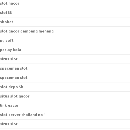
slot gacor
slot88
sbobet
slot gacor gampang menang
pg soft
parlay bola
situs slot
spaceman slot
spaceman slot
slot depo 5k
situs slot gacor
link gacor
slot server thailand no 1
situs slot