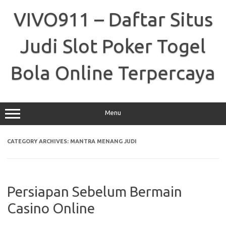
Skip
to
VIVO911 – Daftar Situs
content
Judi Slot Poker Togel
Bola Online Terpercaya
Menu
CATEGORY ARCHIVES:
MANTRA MENANG JUDI
Persiapan Sebelum Bermain
Casino Online