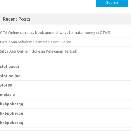
S
e
a
Recent Posts
r
c
GTA Online currency book quickest ways to make money in GTA 5
h
Persiapan Sebelum Bermain Casino Online
f
o
Situs Judi Online Indonesia Pelayanan Terbaik
r
:
slot gacor
slot online
slot88
mejavip
hkbpokerqq
hkbpokerqq
hkbpokerqq