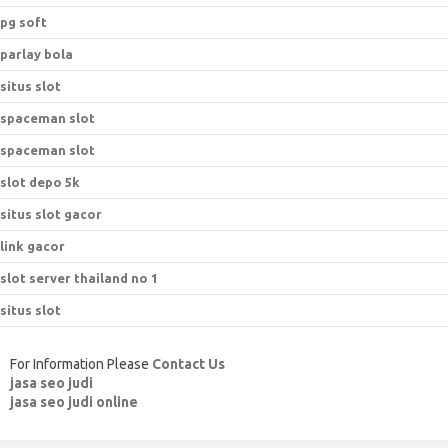
pg soft
parlay bola
situs slot
spaceman slot
spaceman slot
slot depo 5k
situs slot gacor
link gacor
slot server thailand no 1
situs slot
For Information Please
Contact Us
jasa seo judi
jasa seo judi online