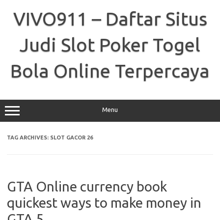
Skip
to
VIVO911 – Daftar Situs
content
Judi Slot Poker Togel
Bola Online Terpercaya
Menu
TAG ARCHIVES:
SLOT GACOR 26
GTA Online currency book
quickest ways to make money in
GTA 5