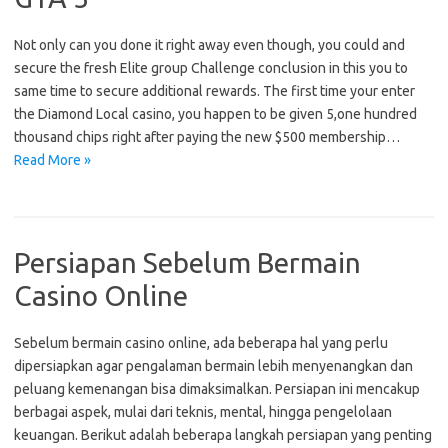
Not only can you done it right away even though, you could and
secure the fresh Elite group Challenge conclusion in this you to
same time to secure additional rewards. The first time your enter
the Diamond Local casino, you happen to be given 5,one hundred
thousand chips right after paying the new $500 membership…
Read More »
Persiapan Sebelum Bermain
Casino Online
Sebelum bermain casino online, ada beberapa hal yang perlu
dipersiapkan agar pengalaman bermain lebih menyenangkan dan
peluang kemenangan bisa dimaksimalkan. Persiapan ini mencakup
berbagai aspek, mulai dari teknis, mental, hingga pengelolaan
keuangan. Berikut adalah beberapa langkah persiapan yang penting