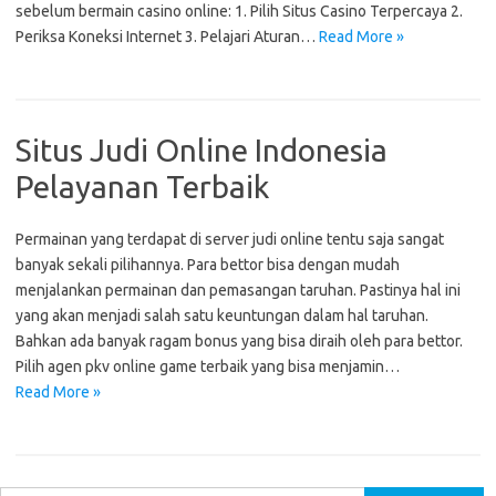
sebelum bermain casino online: 1. Pilih Situs Casino Terpercaya 2.
Periksa Koneksi Internet 3. Pelajari Aturan…
Read More »
Situs Judi Online Indonesia
Pelayanan Terbaik
Permainan yang terdapat di server judi online tentu saja sangat
banyak sekali pilihannya. Para bettor bisa dengan mudah
menjalankan permainan dan pemasangan taruhan. Pastinya hal ini
yang akan menjadi salah satu keuntungan dalam hal taruhan.
Bahkan ada banyak ragam bonus yang bisa diraih oleh para bettor.
Pilih agen pkv online game terbaik yang bisa menjamin…
Read More »