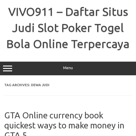
Skip
to
VIVO911 – Daftar Situs
content
Judi Slot Poker Togel
Bola Online Terpercaya
Menu
TAG ARCHIVES:
DEWA JUDI
GTA Online currency book
quickest ways to make money in
GTA 5