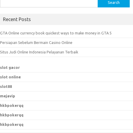
S
e
a
Recent Posts
r
c
GTA Online currency book quickest ways to make money in GTA 5
h
Persiapan Sebelum Bermain Casino Online
f
o
Situs Judi Online Indonesia Pelayanan Terbaik
r
:
slot gacor
slot online
slot88
mejavip
hkbpokerqq
hkbpokerqq
hkbpokerqq