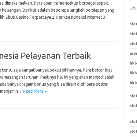
 dimaksimalkan. Persiapan ini mencakup berbagai aspek,
Situ
an keuangan. Berikut adalah beberapa langkah persiapan yang
lih Situs Casino Terpercaya 2. Periksa Koneksi Internet 3.
slo
slo
slo
onesia Pelayanan Terbaik
mej
hk
 tentu saja sangat banyak sekali pilihannya. Para bettor bisa
hk
masangan taruhan. Pastinya hal ini yang akan menjadi salah
hk
da banyak ragam bonus yang bisa diraih oleh para bettor.
sa menjamin…
Read More »
slo
slo
s
lo
slo