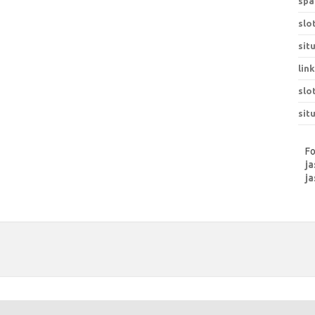
spa
slo
sit
lin
slo
sit
Fo
ja
ja