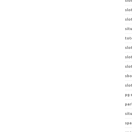
slo
slo
slo
sit
tot
slo
slo
slo
sbo
slo
pg 
par
sit
spa