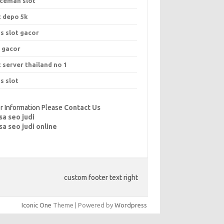
ceman slot
t depo 5k
us slot gacor
k gacor
t server thailand no 1
us slot
r Information Please
Contact Us
sa seo judi
sa seo judi online
custom footer text right
Iconic One
Theme | Powered by
Wordpress