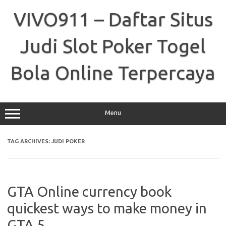
Skip
to
VIVO911 – Daftar Situs
content
Judi Slot Poker Togel
Bola Online Terpercaya
Menu
TAG ARCHIVES:
JUDI POKER
GTA Online currency book
quickest ways to make money in
GTA 5