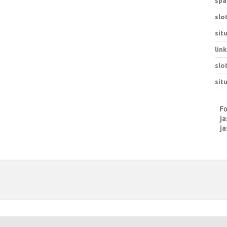
spa
slo
sit
lin
slo
sit
Fo
ja
ja