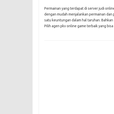
Permainan yang terdapat di server judi online
dengan mudah menjalankan permainan dan pe
satu keuntungan dalam hal taruhan. Bahkan a
Pilih agen pkv online game terbaik yang bi