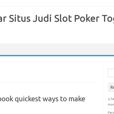
r Situs Judi Slot Poker To
Sea
for:
R
book quickest ways to make
GTA
mon
Per