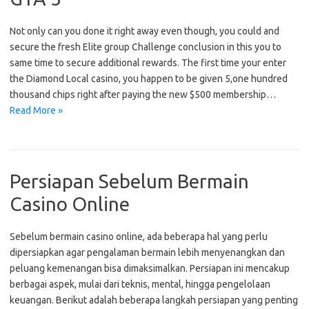
Not only can you done it right away even though, you could and
secure the fresh Elite group Challenge conclusion in this you to
same time to secure additional rewards. The first time your enter
the Diamond Local casino, you happen to be given 5,one hundred
thousand chips right after paying the new $500 membership…
Read More »
Persiapan Sebelum Bermain
Casino Online
Sebelum bermain casino online, ada beberapa hal yang perlu
dipersiapkan agar pengalaman bermain lebih menyenangkan dan
peluang kemenangan bisa dimaksimalkan. Persiapan ini mencakup
berbagai aspek, mulai dari teknis, mental, hingga pengelolaan
keuangan. Berikut adalah beberapa langkah persiapan yang penting