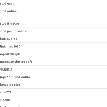
slot gacor
slot online
s
lot88 gacor
slot gacor online
koi365 slot
link mpo8080
mpo8080 apk
mpo8080 slot pg soft
香港赌场
jaguar33 slot online
jaguar33 slot
slot777
slot88