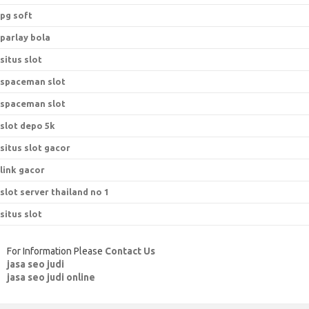
pg soft
parlay bola
situs slot
spaceman slot
spaceman slot
slot depo 5k
situs slot gacor
link gacor
slot server thailand no 1
situs slot
For Information Please
Contact Us
jasa seo judi
jasa seo judi online