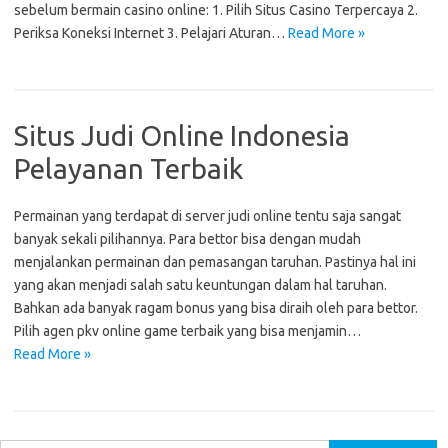
sebelum bermain casino online: 1. Pilih Situs Casino Terpercaya 2.
Periksa Koneksi Internet 3. Pelajari Aturan…
Read More »
Situs Judi Online Indonesia
Pelayanan Terbaik
Permainan yang terdapat di server judi online tentu saja sangat
banyak sekali pilihannya. Para bettor bisa dengan mudah
menjalankan permainan dan pemasangan taruhan. Pastinya hal ini
yang akan menjadi salah satu keuntungan dalam hal taruhan.
Bahkan ada banyak ragam bonus yang bisa diraih oleh para bettor.
Pilih agen pkv online game terbaik yang bisa menjamin…
Read More »