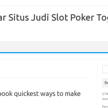
r Situs Judi Slot Poker To
Sea
for:
R
book quickest ways to make
GTA
mon
Per