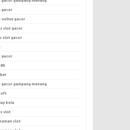
t gacor gampang menang
t gacor
t online gacor
us slot gacor
o slot gacor
t
t gacor
t88
bet
t gacor gampang menang
soft
lay bola
us slot
ceman slot