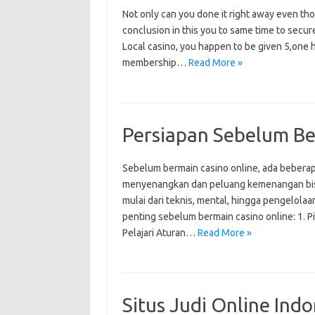
Not only can you done it right away even th
conclusion in this you to same time to secur
Local casino, you happen to be given 5,one 
membership…
Read More »
Persiapan Sebelum Be
Sebelum bermain casino online, ada beberap
menyenangkan dan peluang kemenangan bisa
mulai dari teknis, mental, hingga pengelola
penting sebelum bermain casino online: 1. Pi
Pelajari Aturan…
Read More »
Situs Judi Online Ind