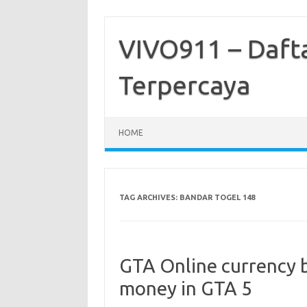
Skip
to
content
VIVO911 – Dafta
Terpercaya
HOME
TAG ARCHIVES:
BANDAR TOGEL 148
GTA Online currency 
money in GTA 5