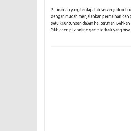
Permainan yang terdapat di server judi online
dengan mudah menjalankan permainan dan pe
satu keuntungan dalam hal taruhan. Bahkan a
Pilih agen pkv online game terbaik yang bi