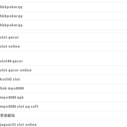
hkbpokerqq
hkbpokerqq
hkbpokerqq
slot gacor
slot online
s
lot88 gacor
slot gacor online
koi365 slot
link mpo8080
mpo8080 apk
mpo8080 slot pg soft
香港赌场
jaguar33 slot online