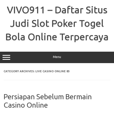
Skip
to
VIVO911 – Daftar Situs
content
Judi Slot Poker Togel
Bola Online Terpercaya
Menu
CATEGORY ARCHIVES:
LIVE CASINO ONLINE 83
Persiapan Sebelum Bermain
Casino Online