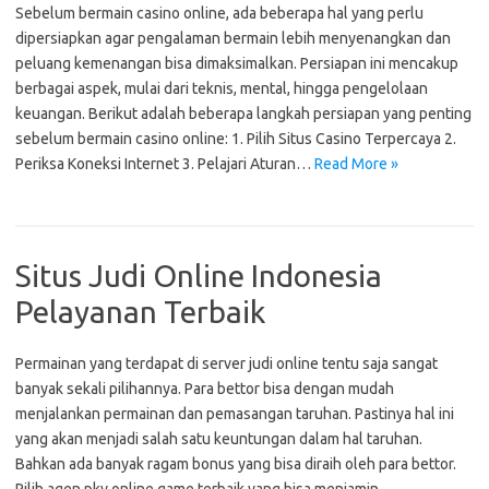
Sebelum bermain casino online, ada beberapa hal yang perlu
dipersiapkan agar pengalaman bermain lebih menyenangkan dan
peluang kemenangan bisa dimaksimalkan. Persiapan ini mencakup
berbagai aspek, mulai dari teknis, mental, hingga pengelolaan
keuangan. Berikut adalah beberapa langkah persiapan yang penting
sebelum bermain casino online: 1. Pilih Situs Casino Terpercaya 2.
Periksa Koneksi Internet 3. Pelajari Aturan…
Read More »
Situs Judi Online Indonesia
Pelayanan Terbaik
Permainan yang terdapat di server judi online tentu saja sangat
banyak sekali pilihannya. Para bettor bisa dengan mudah
menjalankan permainan dan pemasangan taruhan. Pastinya hal ini
yang akan menjadi salah satu keuntungan dalam hal taruhan.
Bahkan ada banyak ragam bonus yang bisa diraih oleh para bettor.