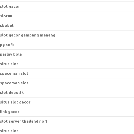
slot gacor
slot88
sbobet
slot gacor gampang menang
pg soft
parlay bola
situs slot
spaceman slot
spaceman slot
slot depo 5k
situs slot gacor
link gacor
slot server thailand no 1
situs slot