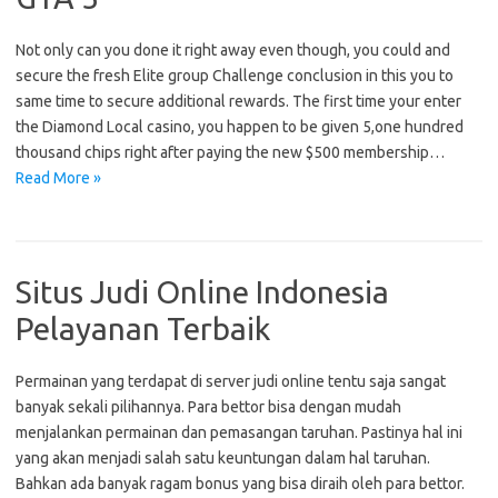
Not only can you done it right away even though, you could and
secure the fresh Elite group Challenge conclusion in this you to
same time to secure additional rewards. The first time your enter
the Diamond Local casino, you happen to be given 5,one hundred
thousand chips right after paying the new $500 membership…
Read More »
Situs Judi Online Indonesia
Pelayanan Terbaik
Permainan yang terdapat di server judi online tentu saja sangat
banyak sekali pilihannya. Para bettor bisa dengan mudah
menjalankan permainan dan pemasangan taruhan. Pastinya hal ini
yang akan menjadi salah satu keuntungan dalam hal taruhan.
Bahkan ada banyak ragam bonus yang bisa diraih oleh para bettor.