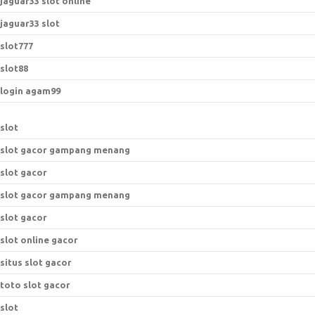
jaguar33 slot online
jaguar33 slot
slot777
slot88
login agam99
slot
slot gacor gampang menang
slot gacor
slot gacor gampang menang
slot gacor
slot online gacor
situs slot gacor
toto slot gacor
slot