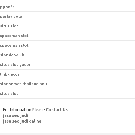
pg soft
parlay bola
situs slot
spaceman slot
spaceman slot
slot depo 5k
situs slot gacor
link gacor
slot server thailand no 1
situs slot
For Information Please
Contact Us
jasa seo judi
jasa seo judi online