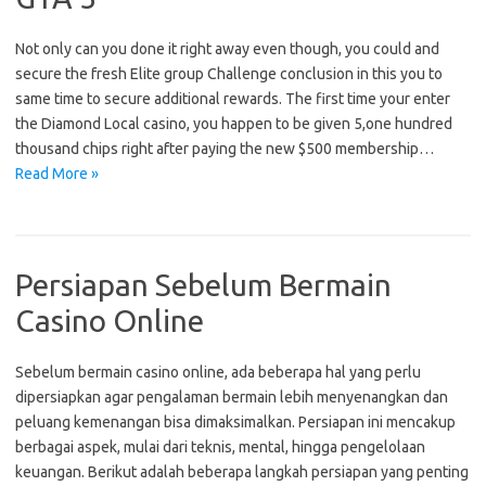
Not only can you done it right away even though, you could and
secure the fresh Elite group Challenge conclusion in this you to
same time to secure additional rewards. The first time your enter
the Diamond Local casino, you happen to be given 5,one hundred
thousand chips right after paying the new $500 membership…
Read More »
Persiapan Sebelum Bermain
Casino Online
Sebelum bermain casino online, ada beberapa hal yang perlu
dipersiapkan agar pengalaman bermain lebih menyenangkan dan
peluang kemenangan bisa dimaksimalkan. Persiapan ini mencakup
berbagai aspek, mulai dari teknis, mental, hingga pengelolaan
keuangan. Berikut adalah beberapa langkah persiapan yang penting