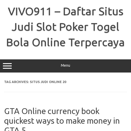
Skip
to
VIVO911 – Daftar Situs
content
Judi Slot Poker Togel
Bola Online Terpercaya
Menu
TAG ARCHIVES:
SITUS JUDI ONLINE 20
GTA Online currency book
quickest ways to make money in
GTA 5