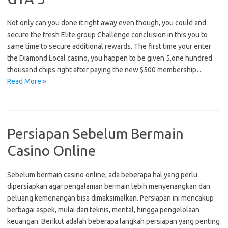
Not only can you done it right away even though, you could and
secure the fresh Elite group Challenge conclusion in this you to
same time to secure additional rewards. The first time your enter
the Diamond Local casino, you happen to be given 5,one hundred
thousand chips right after paying the new $500 membership…
Read More »
Persiapan Sebelum Bermain
Casino Online
Sebelum bermain casino online, ada beberapa hal yang perlu
dipersiapkan agar pengalaman bermain lebih menyenangkan dan
peluang kemenangan bisa dimaksimalkan. Persiapan ini mencakup
berbagai aspek, mulai dari teknis, mental, hingga pengelolaan
keuangan. Berikut adalah beberapa langkah persiapan yang penting