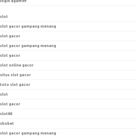
login agam99
slot
slot gacor gampang menang
slot gacor
slot gacor gampang menang
slot gacor
slot online gacor
situs slot gacor
toto slot gacor
slot
slot gacor
slot88
sbobet
slot gacor gampang menang