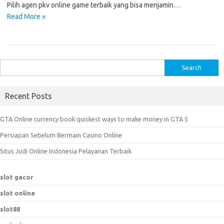
Pilih agen pkv online game terbaik yang bisa menjamin…
Read More »
S
e
a
Recent Posts
r
c
GTA Online currency book quickest ways to make money in GTA 5
h
Persiapan Sebelum Bermain Casino Online
f
o
Situs Judi Online Indonesia Pelayanan Terbaik
r
:
slot gacor
slot online
slot88