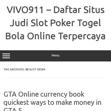
Skip
to
VIVO911 – Daftar Situs
content
Judi Slot Poker Togel
Bola Online Terpercaya
Menu
TAG ARCHIVES:
88 SLOT DEWA
GTA Online currency book
quickest ways to make money in
GTA 5