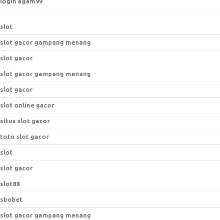
login agam99
slot
slot gacor gampang menang
slot gacor
slot gacor gampang menang
slot gacor
slot online gacor
situs slot gacor
toto slot gacor
slot
slot gacor
slot88
sbobet
slot gacor gampang menang