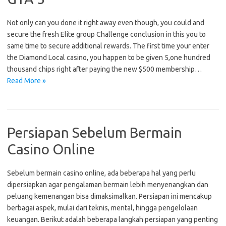
Not only can you done it right away even though, you could and
secure the fresh Elite group Challenge conclusion in this you to
same time to secure additional rewards. The first time your enter
the Diamond Local casino, you happen to be given 5,one hundred
thousand chips right after paying the new $500 membership…
Read More »
Persiapan Sebelum Bermain
Casino Online
Sebelum bermain casino online, ada beberapa hal yang perlu
dipersiapkan agar pengalaman bermain lebih menyenangkan dan
peluang kemenangan bisa dimaksimalkan. Persiapan ini mencakup
berbagai aspek, mulai dari teknis, mental, hingga pengelolaan
keuangan. Berikut adalah beberapa langkah persiapan yang penting