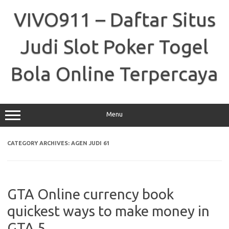
Skip
to
VIVO911 – Daftar Situs
content
Judi Slot Poker Togel
Bola Online Terpercaya
Menu
CATEGORY ARCHIVES:
AGEN JUDI 61
GTA Online currency book
quickest ways to make money in
GTA 5