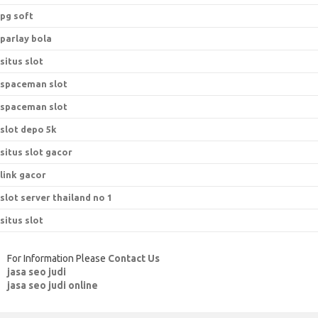
pg soft
parlay bola
situs slot
spaceman slot
spaceman slot
slot depo 5k
situs slot gacor
link gacor
slot server thailand no 1
situs slot
For Information Please
Contact Us
jasa seo judi
jasa seo judi online