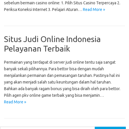
sebelum bermain casino online: 1. Pilih Situs Casino Terpercaya 2.
Periksa Koneksi Internet 3. Pelajari Aturan…
Read More »
Situs Judi Online Indonesia
Pelayanan Terbaik
Permainan yang terdapat di server judi online tentu saja sangat
banyak sekali pilihannya. Para bettor bisa dengan mudah
menjalankan permainan dan pemasangan taruhan. Pastinya hal ini
yang akan menjadi salah satu keuntungan dalam hal taruhan.
Bahkan ada banyak ragam bonus yang bisa diraih oleh para bettor.
Pilih agen pkv online game terbaik yang bisa menjamin…
Read More »