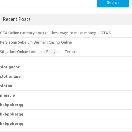
S
e
a
Recent Posts
r
c
GTA Online currency book quickest ways to make money in GTA 5
h
Persiapan Sebelum Bermain Casino Online
f
o
Situs Judi Online Indonesia Pelayanan Terbaik
r
:
slot gacor
slot online
slot88
mejavip
hkbpokerqq
hkbpokerqq
hkbpokerqq