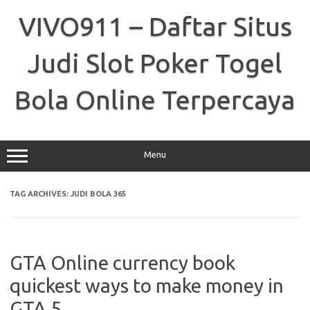
Skip
to
VIVO911 – Daftar Situs
content
Judi Slot Poker Togel
Bola Online Terpercaya
Menu
TAG ARCHIVES:
JUDI BOLA 365
GTA Online currency book
quickest ways to make money in
GTA 5