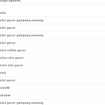
login agam99
slot
slot gacor gampang menang
slot gacor
slot gacor gampang menang
slot gacor
slot online gacor
situs slot gacor
toto slot gacor
slot
slot gacor
slot88
sbobet
slot gacor gampang menang