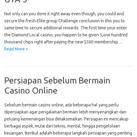
Not only can you done it right away even though, you could and
secure the fresh Elite group Challenge conclusion in this you to
same time to secure additional rewards. The first time your enter
the Diamond Local casino, you happen to be given 5,one hundred
thousand chips right after paying the new $500 membership…
Read More »
Persiapan Sebelum Bermain
Casino Online
Sebelum bermain casino online, ada beberapa hal yang perlu
dipersiapkan agar pengalaman bermain lebih menyenangkan dan
peluang kemenangan bisa dimaksimalkan. Persiapan ini mencakup
berbagai aspek, mulai dari teknis, mental, hingga pengelolaan
keuangan. Berikut adalah beberapa langkah persiapan yang penting