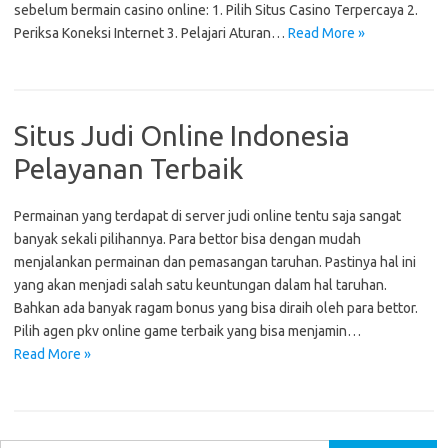
sebelum bermain casino online: 1. Pilih Situs Casino Terpercaya 2.
Periksa Koneksi Internet 3. Pelajari Aturan…
Read More »
Situs Judi Online Indonesia
Pelayanan Terbaik
Permainan yang terdapat di server judi online tentu saja sangat
banyak sekali pilihannya. Para bettor bisa dengan mudah
menjalankan permainan dan pemasangan taruhan. Pastinya hal ini
yang akan menjadi salah satu keuntungan dalam hal taruhan.
Bahkan ada banyak ragam bonus yang bisa diraih oleh para bettor.
Pilih agen pkv online game terbaik yang bisa menjamin…
Read More »