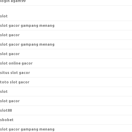
login agam99
slot
slot gacor gampang menang
slot gacor
slot gacor gampang menang
slot gacor
slot online gacor
situs slot gacor
toto slot gacor
slot
slot gacor
slot88
sbobet
slot gacor gampang menang