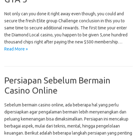
Not only can you done it right away even though, you could and
secure the fresh Elite group Challenge conclusion in this you to
same time to secure additional rewards. The first time your enter
the Diamond Local casino, you happen to be given 5,one hundred
thousand chips right after paying the new $500 membership…
Read More »
Persiapan Sebelum Bermain
Casino Online
Sebelum bermain casino online, ada beberapa hal yang perlu
dipersiapkan agar pengalaman bermain lebih menyenangkan dan
peluang kemenangan bisa dimaksimalkan. Persiapan ini mencakup
berbagai aspek, mulai dari teknis, mental, hingga pengelolaan
keuangan. Berikut adalah beberapa langkah persiapan yang penting