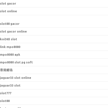
slot gacor
slot online
s
lot88 gacor
slot gacor online
koi365 slot
link mpo8080
mpo8080 apk
mpo8080 slot pg soft
香港赌场
jaguar33 slot online
jaguar33 slot
slot777
slot88