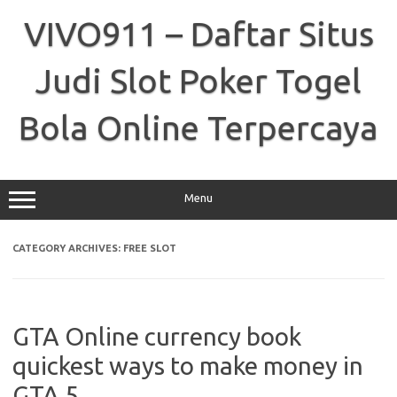
Skip
to
VIVO911 – Daftar Situs
content
Judi Slot Poker Togel
Bola Online Terpercaya
Menu
CATEGORY ARCHIVES:
FREE SLOT
GTA Online currency book
quickest ways to make money in
GTA 5