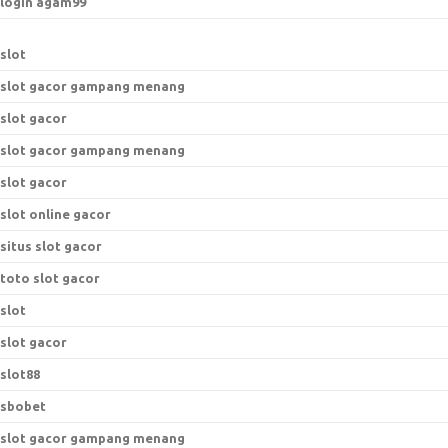
login agam99
slot
slot gacor gampang menang
slot gacor
slot gacor gampang menang
slot gacor
slot online gacor
situs slot gacor
toto slot gacor
slot
slot gacor
slot88
sbobet
slot gacor gampang menang