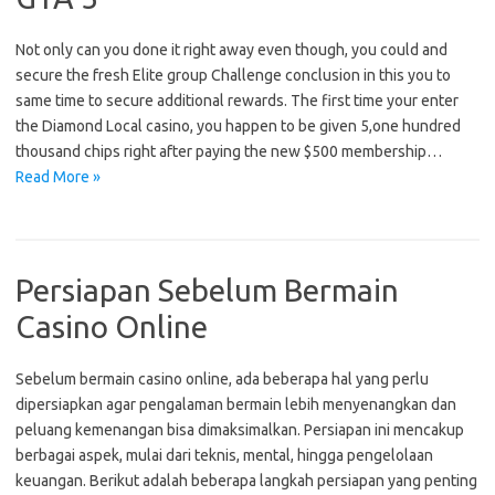
Not only can you done it right away even though, you could and
secure the fresh Elite group Challenge conclusion in this you to
same time to secure additional rewards. The first time your enter
the Diamond Local casino, you happen to be given 5,one hundred
thousand chips right after paying the new $500 membership…
Read More »
Persiapan Sebelum Bermain
Casino Online
Sebelum bermain casino online, ada beberapa hal yang perlu
dipersiapkan agar pengalaman bermain lebih menyenangkan dan
peluang kemenangan bisa dimaksimalkan. Persiapan ini mencakup
berbagai aspek, mulai dari teknis, mental, hingga pengelolaan
keuangan. Berikut adalah beberapa langkah persiapan yang penting