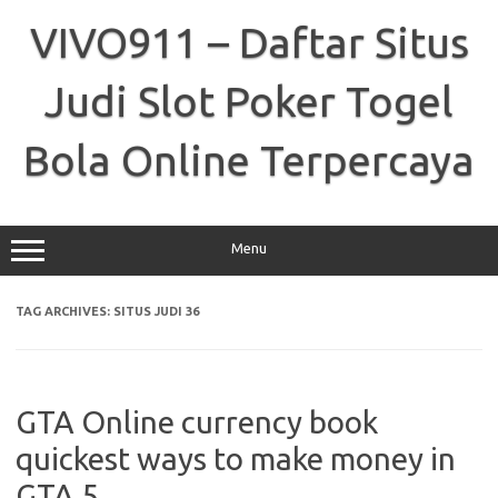
Skip
to
VIVO911 – Daftar Situs
content
Judi Slot Poker Togel
Bola Online Terpercaya
Menu
TAG ARCHIVES:
SITUS JUDI 36
GTA Online currency book
quickest ways to make money in
GTA 5