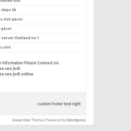
ceman slot
t depo 5k
us slot gacor
k gacor
t server thailand no 1
us slot
r Information Please
Contact Us
sa seo judi
sa seo judi online
custom footer text right
Iconic One
Theme | Powered by
Wordpress