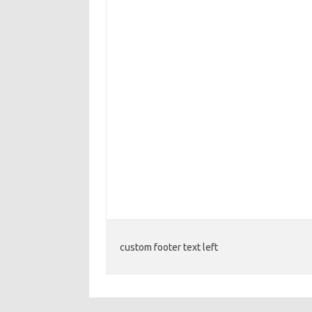
custom footer text left