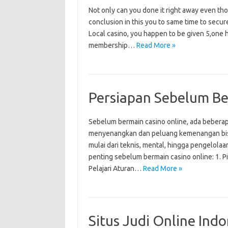
Not only can you done it right away even th
conclusion in this you to same time to secur
Local casino, you happen to be given 5,one 
membership…
Read More »
Persiapan Sebelum Be
Sebelum bermain casino online, ada beberap
menyenangkan dan peluang kemenangan bisa
mulai dari teknis, mental, hingga pengelola
penting sebelum bermain casino online: 1. Pi
Pelajari Aturan…
Read More »
Situs Judi Online Ind