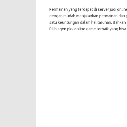
Permainan yang terdapat di server judi online
dengan mudah menjalankan permainan dan pe
satu keuntungan dalam hal taruhan. Bahkan a
Pilih agen pkv online game terbaik yang bi