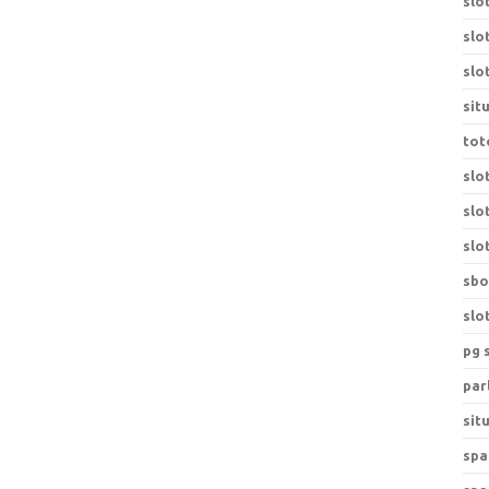
slo
slo
slo
sit
tot
slo
slo
slo
sbo
slo
pg 
par
sit
spa