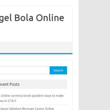
gel Bola Online
rch
ecent Posts
 Online currency book quickest ways to make
ey in GTA 5
siapan Sebelum Bermain Casino Online